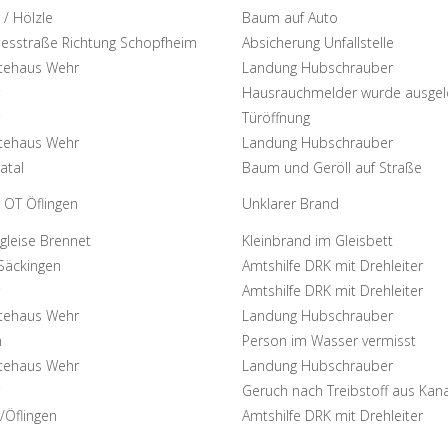
 / Hölzle
Baum auf Auto
esstraße Richtung Schopfheim
Absicherung Unfallstelle
tehaus Wehr
Landung Hubschrauber
Hausrauchmelder wurde ausgel
Türöffnung
tehaus Wehr
Landung Hubschrauber
atal
Baum und Geröll auf Straße
 OT Öflingen
Unklarer Brand
gleise Brennet
Kleinbrand im Gleisbett
Säckingen
Amtshilfe DRK mit Drehleiter
Amtshilfe DRK mit Drehleiter
tehaus Wehr
Landung Hubschrauber
n
Person im Wasser vermisst
tehaus Wehr
Landung Hubschrauber
Geruch nach Treibstoff aus Kana
/Öflingen
Amtshilfe DRK mit Drehleiter