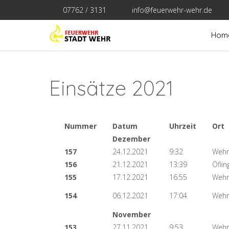
07762 / 3131
info@feuerwehr-wehr.de
Hom
Einsätze 2021
Nummer
Datum
Uhrzeit
Ort
Dezember
157
24.12.2021
9:32
Wehr
156
21.12.2021
13:39
Öflin
155
17.12.2021
16:55
Wehr
154
06.12.2021
17:04
Wehr
November
153
27.11.2021
9:53
Wehr