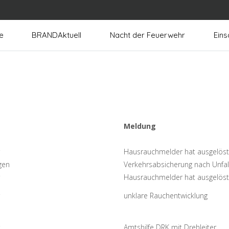
e
BRANDAktuell
Nacht der Feuerwehr
Eins
Meldung
Hausrauchmelder hat ausgelöst
gen
Verkehrsabsicherung nach Unfal
Hausrauchmelder hat ausgelöst
unklare Rauchentwicklung
Amtshilfe DRK mit Drehleiter