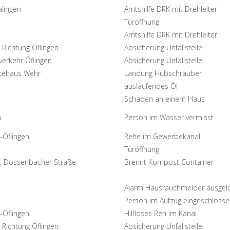
alingen
Amtshilfe DRK mit Drehleiter
Türöffnung
Amtshilfe DRK mit Drehleiter
 Richtung Öflingen
Absicherung Unfallstelle
verkehr Öflingen
Absicherung Unfallstelle
tehaus Wehr
Landung Hubschrauber
auslaufendes Öl
Schaden an einem Haus
n
Person im Wasser vermisst
-Öflingen
Rehe im Gewerbekanal
Türöffnung
, Dossenbacher Straße
Brennt Kompost Container
Alarm Hausrauchmelder ausgel
Person im Aufzug eingeschloss
-Öflingen
Hilfloses Reh im Kanal
 Richtung Öflingen
Absicherung Unfallstelle