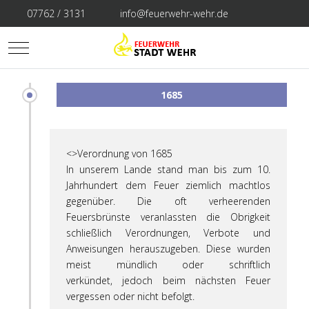
07762 / 3131
info@feuerwehr-wehr.de
Mobile Menu Toggle
1685
<>Verordnung von 1685
In unserem Lande stand man bis zum 10.
Jahrhundert dem Feuer ziemlich
machtlos
gegenüber. Die oft verheerenden
Feuersbrünste veranlassten
die Obrigkeit
schließlich Verordnungen, Verbote und
Anweisungen
herauszugeben. Diese wurden
meist mündlich oder schriftlich
verkündet,
jedoch beim nächsten Feuer
vergessen oder nicht befolgt.