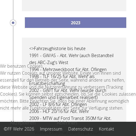
2023
<>Fahrzeughistorie bis heute
1991 - GW/AS - Abt. Wehr (auch Bestandteil
des ABC-Zug's West
Wir benutzen Cookies
1994 - Mehrzweckboot für Abt. Öflingen
Wir nutzen Cookies auf unserer Website. Einige von ihnen sind
1998 - TLF 16/25 für Abt. Wehr als
essenziell für den Betrieb der Seite, während andere uns helfen,
Ersatzbeschaffung
diese Website und die Nutzererfahrung zu verbessern (Tracking
2002 - GW/T für Abt. Wehr (wurde durch
Cookies). Sie können selbst entscheiden, ob Sie die Cookies zulassen
Spenden und Eigenarbeit realisiert)
möchten. Bitte beachten Sie, dass bei einer Ablehnung womöglich
2002 - LF 8/6 für Abt. Öflingen
nicht mehr alle Funktionalitäten der Seite zur Verfügung stehen.
2006 - HLF 20/16 für Abt. Wehr
2009 - MTW auf Ford Transit 350M für Abt.
Akzeptieren
Ablehnen
Öflingen (Ersatzbeschaffung)
©FF Wehr 2026
Impressum
Datenschutz
Kontakt
2011 - LF-KatS auf MAN/Lentner für Abt.
Weitere Informationen
Impressum