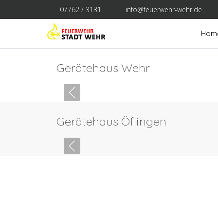
07762 / 3131
info@feuerwehr-wehr.de
Hom
Gerätehaus Wehr
Gerätehaus Öflingen